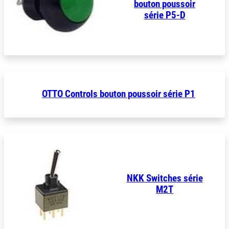
bouton poussoir
série P5-D
OTTO Controls bouton poussoir série P1
NKK Switches série
M2T