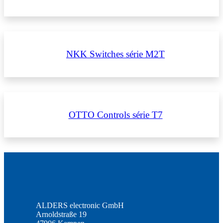
NKK Switches série M2T
OTTO Controls série T7
ALDERS electronic GmbH
Arnoldstraße 19