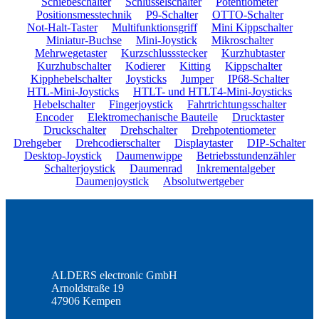
Schiebeschalter
Schlüsselschalter
Potentiometer
Positionsmesstechnik
P9-Schalter
OTTO-Schalter
Not-Halt-Taster
Multifunktionsgriff
Mini Kippschalter
Miniatur-Buchse
Mini-Joystick
Mikroschalter
Mehrwegetaster
Kurzschlussstecker
Kurzhubtaster
Kurzhubschalter
Kodierer
Kitting
Kippschalter
Kipphebelschalter
Joysticks
Jumper
IP68-Schalter
HTL-Mini-Joysticks
HTLT- und HTLT4-Mini-Joysticks
Hebelschalter
Fingerjoystick
Fahrtrichtungsschalter
Encoder
Elektromechanische Bauteile
Drucktaster
Druckschalter
Drehschalter
Drehpotentiometer
Drehgeber
Drehcodierschalter
Displaytaster
DIP-Schalter
Desktop-Joystick
Daumenwippe
Betriebsstundenzähler
Schalterjoystick
Daumenrad
Inkrementalgeber
Daumenjoystick
Absolutwertgeber
ALDERS electronic GmbH
Arnoldstraße 19
47906 Kempen