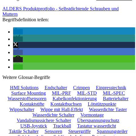
ALDERS Produktprotfolio - Selbstdichtende Schrauben und
Muttern
Begriffsdefinition teilen:
Weitere Glossar-Begriffe
HMI Solutions
Endschalter
Crimpen
Einpresstechnik
Surface Mounting
MIL-PRF
MIL-STD
MIL-SPEC
Wasserstoffsensoren
Kabelkonfektionierung
Batteriehalter
Kontaktstifte
Kontaktbuchsen
Lötstützpunkte
Wippschalter
Wippe mit Hall-Effekt
Wasserdichte Taster
Wasserdichte Schalter
Vormontage
Vandalismussichere Schalter
Überspannungsschutz
USB-Joystick
Trackball
Tastatur wasserdicht
Taktile Schalter
Sensoren
Steuergriffe
Spannungsteiler