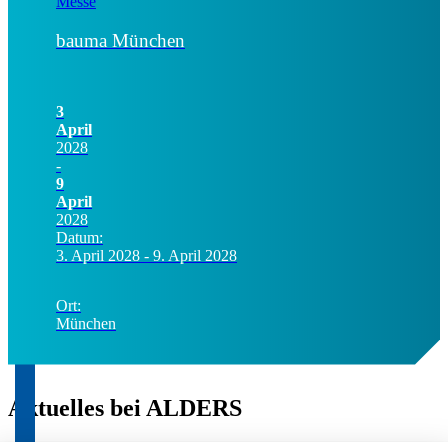
Messe
bauma München
3
April
2028
-
9
April
2028
Datum:
3. April 2028 - 9. April 2028
Ort:
München
Aktuelles bei ALDERS