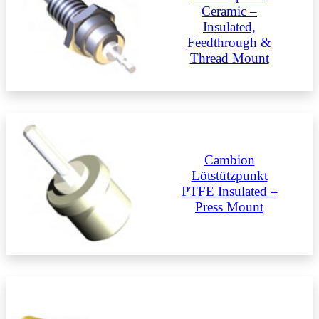
Ceramic –
Insulated,
Feedthrough &
Thread Mount
Cambion
Lötstützpunkt
PTFE Insulated –
Press Mount