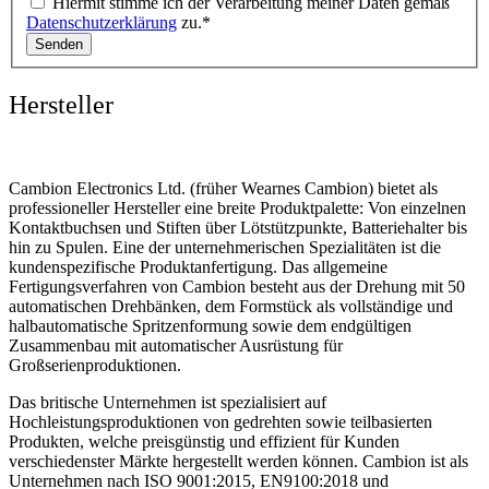
Hiermit stimme ich der Verarbeitung meiner Daten gemäß
Datenschutzerklärung
zu.*
Senden
Hersteller
Cambion Electronics Ltd. (früher Wearnes Cambion) bietet als
professioneller Hersteller eine breite Produktpalette: Von einzelnen
Kontaktbuchsen und Stiften über Lötstützpunkte, Batteriehalter bis
hin zu Spulen. Eine der unternehmerischen Spezialitäten ist die
kundenspezifische Produktanfertigung. Das allgemeine
Fertigungsverfahren von Cambion besteht aus der Drehung mit 50
automatischen Drehbänken, dem Formstück als vollständige und
halbautomatische Spritzenformung sowie dem endgültigen
Zusammenbau mit automatischer Ausrüstung für
Großserienproduktionen.
Das britische Unternehmen ist spezialisiert auf
Hochleistungsproduktionen von gedrehten sowie teilbasierten
Produkten, welche preisgünstig und effizient für Kunden
verschiedenster Märkte hergestellt werden können. Cambion ist als
Unternehmen nach ISO 9001:2015, EN9100:2018 und