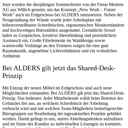
Jetzt wurden die diesjährigen Sommerferien von der Firma Mertens
AG aus Willich genutzt, um das Konzept „New Work – Future
Work“ auch im Erdgeschoss bei ALDERS umzusetzen. Neben der
Neugestaltung der Wände wurde jeder Arbeitsplatz mit
höhenverstellbaren Schreibtischen, ergonomischen Monitorständern
und hochwertigen Bürostühlen ausgestattet. Gemütliche Sessel
laden zu Gesprächen, kreativer Ideenfindung und persönlichem
Austausch ein. Große Filzelemente im Walddesign sowie
warmweiße Vorhänge an den Fenstern sorgen für eine gute
Raumakustik, angenehme Lichtverhältnisse und ein wohnliches
Ambiente.
Bei ALDERS gilt jetzt das Shared-Desk-
Prinzip
Mit Einzug der neuen Möbel im Erdgeschoss sind auch neue
Möglichkeiten entstanden: Bei ALDERS gilt jetzt das Shared-Desk-
Prinzip. Das bedeutet: Jeder Mitarbeitende wählt beim Betreten des
Gebäudes frei aus, an welchem Schreibtisch der Arbeitstag
verbracht wird und mit welchen Team-Mitgliedern bedarfsgerechte
Bürogruppen zur Bearbeitung der tagesaktuellen Projekte gebildet
werden. Damit gelingt es uns, starres Abteilungsdenken aufzulösen
und im Sinne des Kunden zu individuellen Lösungen zu kommen.