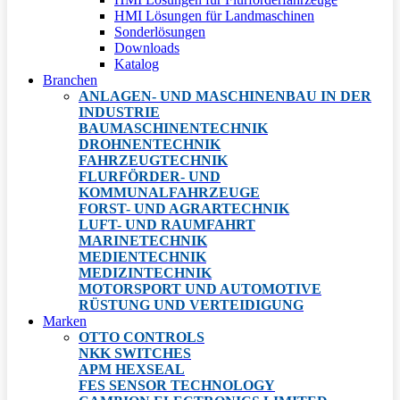
HMI Lösungen für Landmaschinen
Sonderlösungen
Downloads
Katalog
Branchen
ANLAGEN- UND MASCHINENBAU IN DER
INDUSTRIE
BAUMASCHINENTECHNIK
DROHNENTECHNIK
FAHRZEUGTECHNIK
FLURFÖRDER- UND
KOMMUNALFAHRZEUGE
FORST- UND AGRARTECHNIK
LUFT- UND RAUMFAHRT
MARINETECHNIK
MEDIENTECHNIK
MEDIZINTECHNIK
MOTORSPORT UND AUTOMOTIVE
RÜSTUNG UND VERTEIDIGUNG
Marken
OTTO CONTROLS
NKK SWITCHES
APM HEXSEAL
FES SENSOR TECHNOLOGY