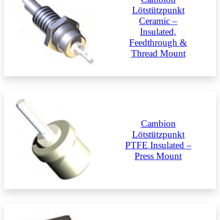
Lötstützpunkt
Ceramic –
Insulated,
Feedthrough &
Thread Mount
Cambion
Lötstützpunkt
PTFE Insulated –
Press Mount