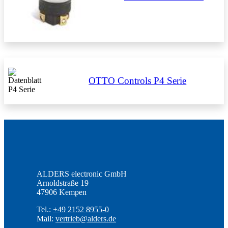
OTTO Controls P4 Serie
ALDERS electronic GmbH
Arnoldstraße 19
47906 Kempen
Tel.:
+49 2152 8955-0
Mail:
vertrieb@alders.de