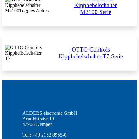
Kipphebelschalter
M2100 Serie
OTTO Controls
Kipphebelschalter T7 Serie
ALDERS electronic GmbH
Arnoldstraße 19
47906 Kempen
Tel.:
+49 2152 8955-0