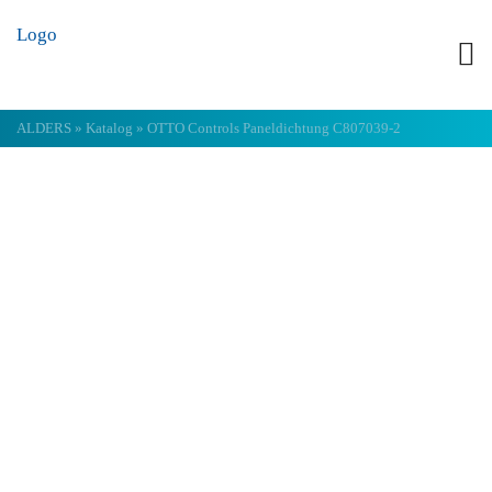
ALDERS
»
Katalog
»
OTTO Controls Paneldichtung C807039-2
OTTO Controls
Paneldichtung
C807039-2