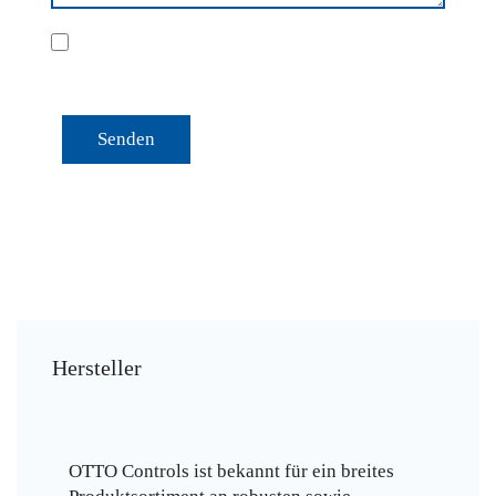
Hiermit stimme ich der Verarbeitung meiner Daten gemäß
Datenschutzerklärung
zu.*
Senden
Hersteller
OTTO Controls ist bekannt für ein breites