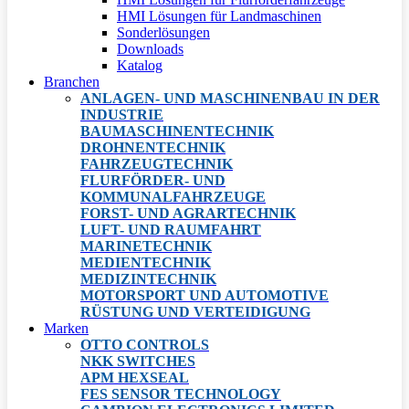
HMI Lösungen für Landmaschinen
Sonderlösungen
Downloads
Katalog
Branchen
ANLAGEN- UND MASCHINENBAU IN DER
INDUSTRIE
BAUMASCHINENTECHNIK
DROHNENTECHNIK
FAHRZEUGTECHNIK
FLURFÖRDER- UND
KOMMUNALFAHRZEUGE
FORST- UND AGRARTECHNIK
LUFT- UND RAUMFAHRT
MARINETECHNIK
MEDIENTECHNIK
MEDIZINTECHNIK
MOTORSPORT UND AUTOMOTIVE
RÜSTUNG UND VERTEIDIGUNG
Marken
OTTO CONTROLS
NKK SWITCHES
APM HEXSEAL
FES SENSOR TECHNOLOGY