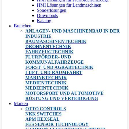
HMI Lösungen für Landmaschinen
Sonderlösungen
Downloads
Katalog
Branchen
ANLAGEN- UND MASCHINENBAU IN DER
INDUSTRIE
BAUMASCHINENTECHNIK
DROHNENTECHNIK
FAHRZEUGTECHNIK
FLURFÖRDER- UND
KOMMUNALFAHRZEUGE
FORST- UND AGRARTECHNIK
LUFT- UND RAUMFAHRT
MARINETECHNIK
MEDIENTECHNIK
MEDIZINTECHNIK
MOTORSPORT UND AUTOMOTIVE
RÜSTUNG UND VERTEIDIGUNG
Marken
OTTO CONTROLS
NKK SWITCHES
APM HEXSEAL
FES SENSOR TECHNOLOGY