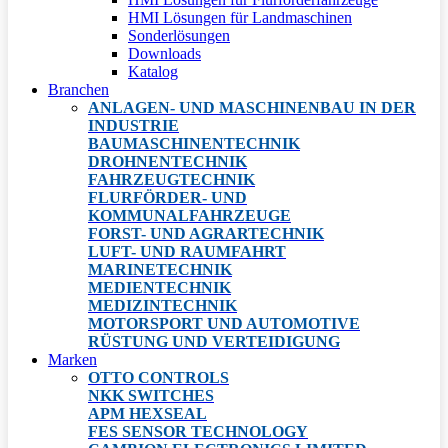
HMI Lösungen für Landmaschinen
Sonderlösungen
Downloads
Katalog
Branchen
ANLAGEN- UND MASCHINENBAU IN DER
INDUSTRIE
BAUMASCHINENTECHNIK
DROHNENTECHNIK
FAHRZEUGTECHNIK
FLURFÖRDER- UND
KOMMUNALFAHRZEUGE
FORST- UND AGRARTECHNIK
LUFT- UND RAUMFAHRT
MARINETECHNIK
MEDIENTECHNIK
MEDIZINTECHNIK
MOTORSPORT UND AUTOMOTIVE
RÜSTUNG UND VERTEIDIGUNG
Marken
OTTO CONTROLS
NKK SWITCHES
APM HEXSEAL
FES SENSOR TECHNOLOGY