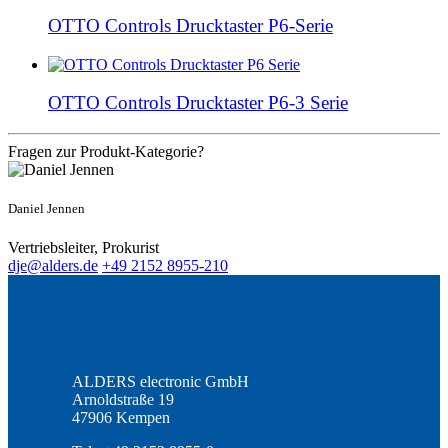
OTTO Controls Drucktaster P6-Serie
OTTO Controls Drucktaster P6-3 Serie
Fragen zur Produkt-Kategorie?
Daniel Jennen
Vertriebsleiter, Prokurist
dje@alders.de
+49 2152 8955-210
ALDERS electronic GmbH
Arnoldstraße 19
47906 Kempen